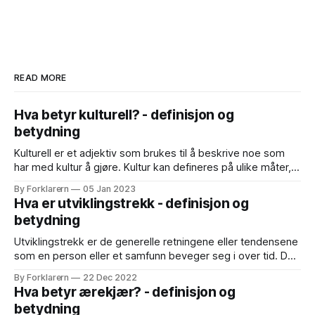
READ MORE
Hva betyr kulturell? - definisjon og
betydning
Kulturell er et adjektiv som brukes til å beskrive noe som
har med kultur å gjøre. Kultur kan defineres på ulike måter,
men en vanlig definisjon er at kultur er en samling av
By Forklarern
05 Jan 2023
verdier, normer, skikker, tradisjoner, symboler og
Hva er utviklingstrekk - definisjon og
materialobjekter som utgjør en gruppes særegne måte å
betydning
leve på. Dette
Utviklingstrekk er de generelle retningene eller tendensene
som en person eller et samfunn beveger seg i over tid. Det
kan være både positive og negative utviklingstrekk,
By Forklarern
22 Dec 2022
avhengig av hva som skjer og hvordan det påvirker en
Hva betyr ærekjær? - definisjon og
person eller et samfunn. Et eksempel på et positivt
betydning
utviklingstrekk kan være en økning