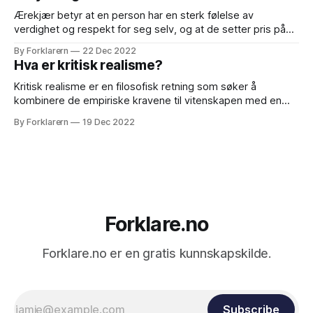
Ærekjær betyr at en person har en sterk følelse av
verdighet og respekt for seg selv, og at de setter pris på
sin egen integritet og selvrespekt. Det betyr også at de er
By Forklarern
22 Dec 2022
opptatt av å opprettholde sin egen ære og rykte, og at de
Hva er kritisk realisme?
ofte vil handle for å
Kritisk realisme er en filosofisk retning som søker å
kombinere de empiriske kravene til vitenskapen med en
kritisk tilnærming til metodologi og teori. Dette gjøres ved å
By Forklarern
19 Dec 2022
anerkjenne at virkeligheten eksisterer uavhengig av
menneskelige erfaringer og at menneskets forståelse av
virkeligheten kan være begrenset og feilbarlig. Samtidig er
det viktig
Forklare.no
Forklare.no er en gratis kunnskapskilde.
Subscribe