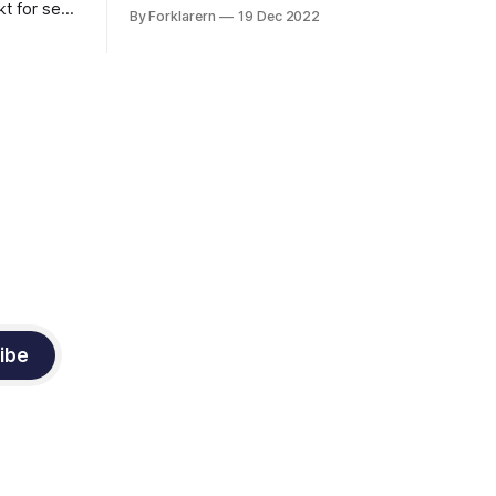
kravene til vitenskapen med en kritisk
kt for seg
By Forklarern
19 Dec 2022
tilnærming til metodologi og teori. Dette
sin egen
gjøres ved å anerkjenne at virkeligheten
 betyr
eksisterer uavhengig av menneskelige
prettholde
erfaringer og at menneskets forståelse
e ofte vil
av virkeligheten kan være begrenset og
feilbarlig. Samtidig er det viktig
ibe