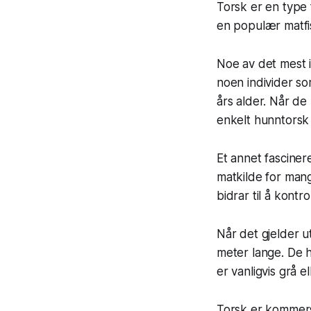
Torsk er en type 
en populær matfisk
Noe av det mest i
noen individer so
års alder. Når de
enkelt hunntorsk 
Et annet fasciner
matkilde for mang
bidrar til å kont
Når det gjelder ut
meter lange. De 
er vanligvis grå 
Torsk er kommersie