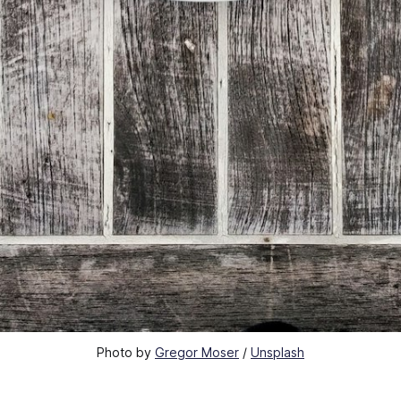
Photo by
Gregor Moser
/
Unsplash