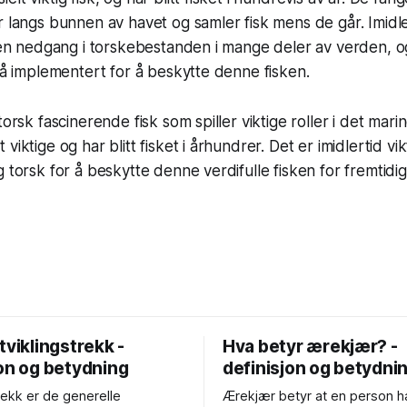
r langs bunnen av havet og samler fisk mens de går. Imidle
l en nedgang i torskebestanden i mange deler av verden, 
 nå implementert for å beskytte denne fisken.
torsk fascinerende fisk som spiller viktige roller i det mar
iktige og har blitt fisket i århundrer. Det er imidlertid vikt
g torsk for å beskytte denne verdifulle fisken for fremtidi
tviklingstrekk -
Hva betyr ærekjær? -
jon og betydning
definisjon og betydni
rekk er de generelle
Ærekjær betyr at en person ha