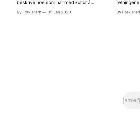
beskrive noe som har med kultur å
retningene
gjøre. Kultur kan defineres på ulike
person ell
By Forklarern
05 Jan 2023
By Forklarer
måter, men en vanlig definisjon er at
over tid. 
kultur er en samling av verdier, normer,
negative ut
skikker, tradisjoner, symboler og
hva som sk
materialobjekter som utgjør en gruppes
en person eller
særegne måte å leve på. Dette
på et posit
en økning