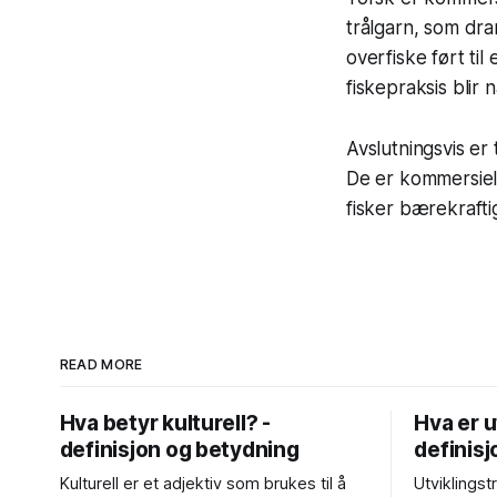
trålgarn, som dra
overfiske ført ti
fiskepraksis blir
Avslutningsvis er 
De er kommersielt v
fisker bærekrafti
READ MORE
Hva betyr kulturell? -
Hva er u
definisjon og betydning
definis
Kulturell er et adjektiv som brukes til å
Utviklingst