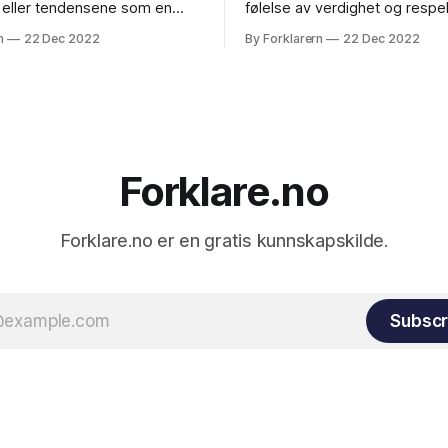
 eller tendensene som en
følelse av verdighet og respe
er et samfunn beveger seg i
selv, og at de setter pris på 
n
22 Dec 2022
By Forklarern
22 Dec 2022
Det kan være både positive og
integritet og selvrespekt. Det
viklingstrekk, avhengig av
også at de er opptatt av å op
jer og hvordan det påvirker
sin egen ære og rykte, og at d
 et samfunn. Et eksempel
handle for å
ivt utviklingstrekk kan være
Forklare.no
Forklare.no er en gratis kunnskapskilde.
Subscr