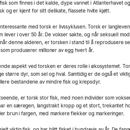
fisk som finnes i det kalde, dype vannet i Atlanterhavet og
 og er kjent for sitt delikate, flassete hvite kjøtt.
nteressante med torsk er livssyklusen. Torsk er langleve
m lever i over 50 år. De vokser sakte, og når seksuell mo
 når denne alderen, er torsken i stand til å reprodusere s
som produserer millioner av egg hvert år.
ende aspekt ved torsken er deres rolle i økosystemet. Tors
e større dyr, som sel og hval. Samtidig er de også et vikt
rollere bestandene av mindre fisk og krepsdyr.
seende, er torsk stor fisk, med noen individer som vokser t
har en særegen, langstrakt kropp og et stort, trekantet 
eller brun i fargen, med mørkere flekker og markeringer.
lt viktig fisk, og har blitt fisket i hundrevis av år. De fan