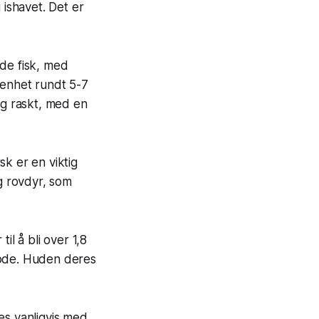
 ishavet. Det er
nde fisk, med
denhet rundt 5-7
eg raskt, med en
k er en viktig
ig rovdyr, som
il å bli over 1,8
hode. Huden deres
ges vanligvis med