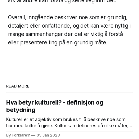
slik at andre kan forstå og sette seg inn i det.
Overall, inngående beskriver noe som er grundig,
detaljert eller omfattende, og det kan være nyttig i
mange sammenhenger der det er viktig å forstå
eller presentere ting på en grundig måte.
READ MORE
Hva betyr kulturell? - definisjon og
betydning
Kulturell er et adjektiv som brukes til å beskrive noe som
har med kultur å gjøre. Kultur kan defineres på ulike måter,
men en vanlig definisjon er at kultur er en samling av
By Forklarern
05 Jan 2023
verdier, normer, skikker, tradisjoner, symboler og