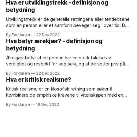
Hva er utviklingstrekk - definisjon og
materialobjekter som utgjør en gruppes særegne måte å
betydning
leve på. Dette
Utviklingstrekk er de generelle retningene eller tendensene
som en person eller et samfunn beveger seg i over tid. Det
kan være både positive og negative utviklingstrekk,
By Forklarern
22 Dec 2022
avhengig av hva som skjer og hvordan det påvirker en
Hva betyr ærekjær? - definisjon og
person eller et samfunn. Et eksempel på et positivt
betydning
utviklingstrekk kan være en økning
Ærekjær betyr at en person har en sterk følelse av
verdighet og respekt for seg selv, og at de setter pris på
sin egen integritet og selvrespekt. Det betyr også at de er
By Forklarern
22 Dec 2022
opptatt av å opprettholde sin egen ære og rykte, og at de
Hva er kritisk realisme?
ofte vil handle for å
Kritisk realisme er en filosofisk retning som søker å
kombinere de empiriske kravene til vitenskapen med en
kritisk tilnærming til metodologi og teori. Dette gjøres ved å
By Forklarern
19 Dec 2022
anerkjenne at virkeligheten eksisterer uavhengig av
menneskelige erfaringer og at menneskets forståelse av
virkeligheten kan være begrenset og feilbarlig. Samtidig er
det viktig