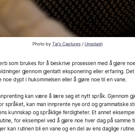
Photo by
Tai's Captures
/
Unsplash
erb som brukes for å beskrive prosessen med å gjøre noe 
ldninger gjennom gjentatt eksponering eller erfaring. De
te noe dypt i hukommelsen eller å gjøre noe til en vane.
nnprenting kan være å lære seg et nytt språk. Gjennom gj
r språket, kan man innprente nye ord og grammatiske stru
 ens kunnskap og språklige ferdigheter. Et annet eksempe
rutine, for eksempel ved å gjøre noe hver dag på samme t
ger kan rutinen bli en vane og en del av ens daglige rutine