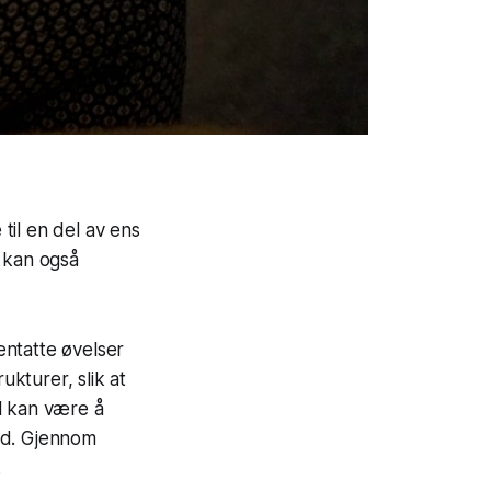
til en del av ens
t kan også
entatte øvelser
kturer, slik at
l kan være å
id. Gjennom
.