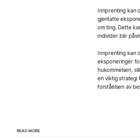
Innprenting kan 
gjentatte ekspone
om ting. Dette ka
individer blir på
Innprenting kan 
eksponeringer fo
hukommelsen, slik
en viktig strateg
forståelsen av b
READ MORE