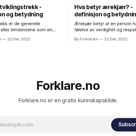
tviklingstrekk -
Hva betyr ærekjær? -
jon og betydning
definisjon og betydni
rekk er de generelle
Ærekjær betyr at en person ha
 eller tendensene som en
følelse av verdighet og respe
er et samfunn beveger seg i
selv, og at de setter pris på 
n
22 Dec 2022
By Forklarern
22 Dec 2022
Det kan være både positive og
integritet og selvrespekt. Det
viklingstrekk, avhengig av
også at de er opptatt av å op
jer og hvordan det påvirker
sin egen ære og rykte, og at d
 et samfunn. Et eksempel
handle for å
ivt utviklingstrekk kan være
Forklare.no
Forklare.no er en gratis kunnskapskilde.
Subscr