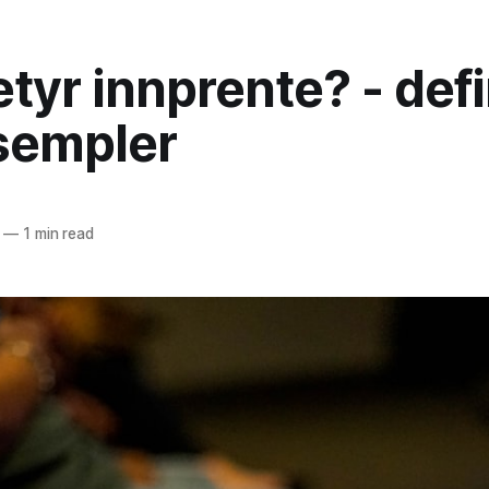
tyr innprente? - defi
sempler
—
1 min read