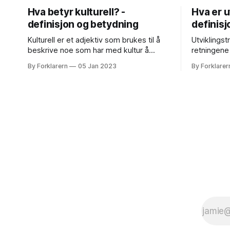
Hva betyr kulturell? -
Hva er u
definisjon og betydning
definis
Kulturell er et adjektiv som brukes til å
Utviklingst
beskrive noe som har med kultur å
retningene
gjøre. Kultur kan defineres på ulike
person ell
By Forklarern
05 Jan 2023
By Forklarer
måter, men en vanlig definisjon er at
over tid. 
kultur er en samling av verdier, normer,
negative ut
skikker, tradisjoner, symboler og
hva som sk
materialobjekter som utgjør en gruppes
en person eller
særegne måte å leve på. Dette
på et posit
en økning