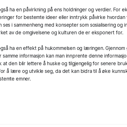
også ha en påvirkning på ens holdninger og verdier. For 
ringer for bestemte ideer eller inntrykk påvirke hvordan 
n ses i sammenheng med konsepter som sosialisering og in
virket av de omgivelsene og kulturen de er eksponert for.
også ha en effekt på hukommelsen og læringen. Gjennom 
r samme informasjon kan man innprente denne informasjo
 at den blir lettere å huske og tilgjengelig for senere br
i for å lære og utvikle seg, da det kan bidra til å øke kunn
estemte emner.