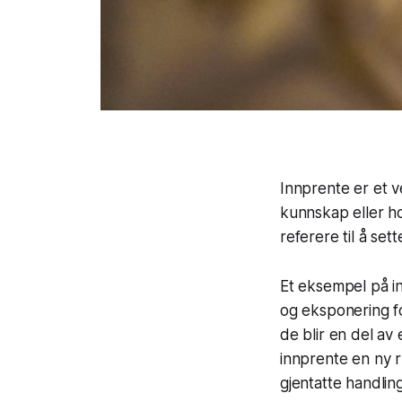
Innprente er et v
kunnskap eller ho
referere til å set
Et eksempel på i
og eksponering fo
de blir en del av
innprente en ny 
gjentatte handlin