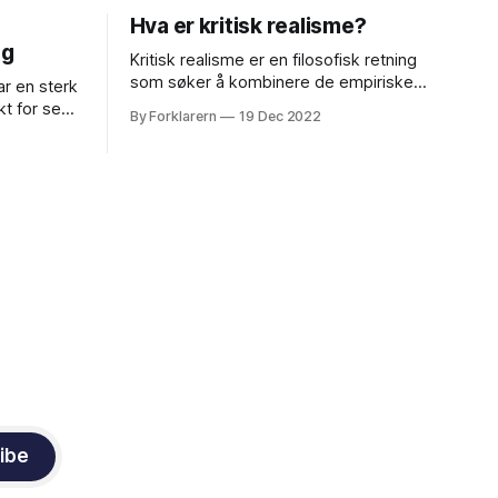
Hva er kritisk realisme?
ng
Kritisk realisme er en filosofisk retning
som søker å kombinere de empiriske
r en sterk
kravene til vitenskapen med en kritisk
kt for seg
By Forklarern
19 Dec 2022
tilnærming til metodologi og teori. Dette
sin egen
gjøres ved å anerkjenne at virkeligheten
 betyr
eksisterer uavhengig av menneskelige
prettholde
erfaringer og at menneskets forståelse
e ofte vil
av virkeligheten kan være begrenset og
feilbarlig. Samtidig er det viktig
ibe