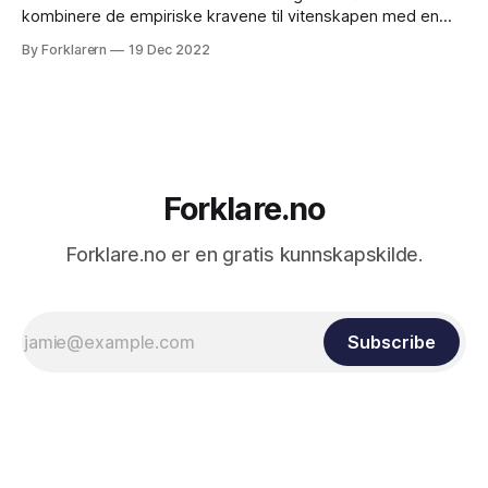
kombinere de empiriske kravene til vitenskapen med en
kritisk tilnærming til metodologi og teori. Dette gjøres ved å
By Forklarern
19 Dec 2022
anerkjenne at virkeligheten eksisterer uavhengig av
menneskelige erfaringer og at menneskets forståelse av
virkeligheten kan være begrenset og feilbarlig. Samtidig er
det viktig
Forklare.no
Forklare.no er en gratis kunnskapskilde.
Subscribe