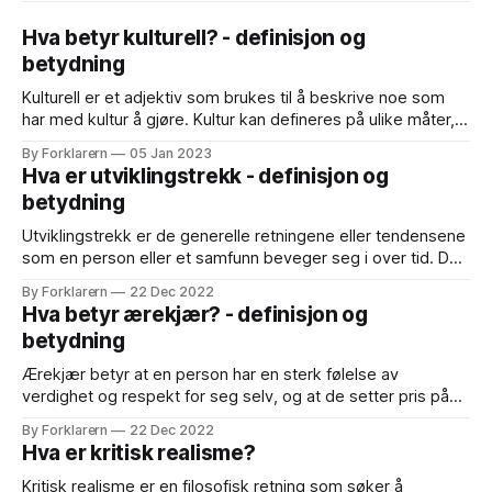
Hva betyr kulturell? - definisjon og
betydning
Kulturell er et adjektiv som brukes til å beskrive noe som
har med kultur å gjøre. Kultur kan defineres på ulike måter,
men en vanlig definisjon er at kultur er en samling av
By Forklarern
05 Jan 2023
verdier, normer, skikker, tradisjoner, symboler og
Hva er utviklingstrekk - definisjon og
materialobjekter som utgjør en gruppes særegne måte å
betydning
leve på. Dette
Utviklingstrekk er de generelle retningene eller tendensene
som en person eller et samfunn beveger seg i over tid. Det
kan være både positive og negative utviklingstrekk,
By Forklarern
22 Dec 2022
avhengig av hva som skjer og hvordan det påvirker en
Hva betyr ærekjær? - definisjon og
person eller et samfunn. Et eksempel på et positivt
betydning
utviklingstrekk kan være en økning
Ærekjær betyr at en person har en sterk følelse av
verdighet og respekt for seg selv, og at de setter pris på
sin egen integritet og selvrespekt. Det betyr også at de er
By Forklarern
22 Dec 2022
opptatt av å opprettholde sin egen ære og rykte, og at de
Hva er kritisk realisme?
ofte vil handle for å
Kritisk realisme er en filosofisk retning som søker å