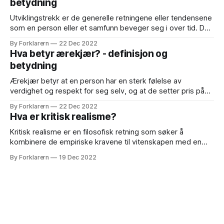
betydning
leve på. Dette
Utviklingstrekk er de generelle retningene eller tendensene
som en person eller et samfunn beveger seg i over tid. Det
kan være både positive og negative utviklingstrekk,
By Forklarern
22 Dec 2022
avhengig av hva som skjer og hvordan det påvirker en
Hva betyr ærekjær? - definisjon og
person eller et samfunn. Et eksempel på et positivt
betydning
utviklingstrekk kan være en økning
Ærekjær betyr at en person har en sterk følelse av
verdighet og respekt for seg selv, og at de setter pris på
sin egen integritet og selvrespekt. Det betyr også at de er
By Forklarern
22 Dec 2022
opptatt av å opprettholde sin egen ære og rykte, og at de
Hva er kritisk realisme?
ofte vil handle for å
Kritisk realisme er en filosofisk retning som søker å
kombinere de empiriske kravene til vitenskapen med en
kritisk tilnærming til metodologi og teori. Dette gjøres ved å
By Forklarern
19 Dec 2022
anerkjenne at virkeligheten eksisterer uavhengig av
menneskelige erfaringer og at menneskets forståelse av
virkeligheten kan være begrenset og feilbarlig. Samtidig er
det viktig