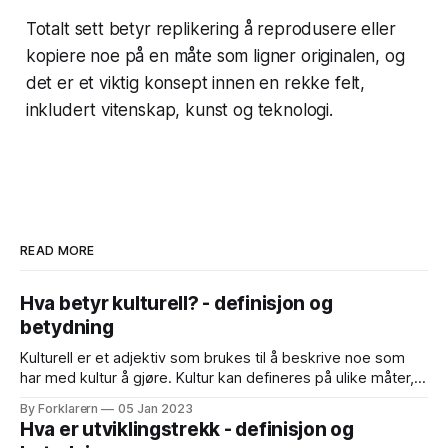
Totalt sett betyr replikering å reprodusere eller
kopiere noe på en måte som ligner originalen, og
det er et viktig konsept innen en rekke felt,
inkludert vitenskap, kunst og teknologi.
READ MORE
Hva betyr kulturell? - definisjon og
betydning
Kulturell er et adjektiv som brukes til å beskrive noe som
har med kultur å gjøre. Kultur kan defineres på ulike måter,
men en vanlig definisjon er at kultur er en samling av
By Forklarern
05 Jan 2023
verdier, normer, skikker, tradisjoner, symboler og
Hva er utviklingstrekk - definisjon og
materialobjekter som utgjør en gruppes særegne måte å