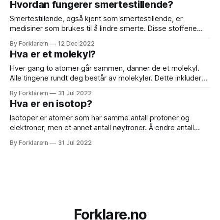
Hvordan fungerer smertestillende?
av en atomulykke, kan mennesker bli utsatt for radioaktivt
jod, som kan være skadelig for
Smertestillende, også kjent som smertestillende, er
medisiner som brukes til å lindre smerte. Disse stoffene
virker ved å blokkere overføringen av smertesignaler fra
By Forklarern
12 Dec 2022
det berørte området til hjernen, og reduserer derved
Hva er et molekyl?
oppfatningen av smerte. Det finnes flere forskjellige typer
smertestillende midler, som hver virker på en litt annen
Hver gang to atomer går sammen, danner de et molekyl.
måte for
Alle tingene rundt deg består av molekyler. Dette inkluderer
deg! Du består faktisk av trillioner og billioner av forskjellige
By Forklarern
31 Jul 2022
typer molekyler. Forbindelser Når atomer av forskjellige
Hva er en isotop?
typer grunnstoffer går sammen, lager de molekyler som
kalles forbindelser. Vann består av sammensatte
Isotoper er atomer som har samme antall protoner og
elektroner, men et annet antall nøytroner. Å endre antall
nøytroner i et atom endrer ikke grunnstoffet. Atomer av
By Forklarern
31 Jul 2022
grunnstoffer med forskjellig antall nøytroner kalles
"isotoper" av det elementet. Navngivning av isotoper Siden
nøytroner ikke har noen elektrisk ladning, påvirker
Forklare.no