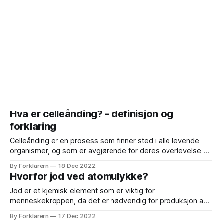
Hva er celleånding? - definisjon og
forklaring
Celleånding er en prosess som finner sted i alle levende
organismer, og som er avgjørende for deres overlevelse og
vekst. Det er en biokjemisk reaksjon som gir kroppen
By Forklarern
18 Dec 2022
energi ved å omdanne organiske molekyler til ATP
Hvorfor jod ved atomulykke?
(adenosintrifosfat), som er kroppens primære energikilde.
Celleånding kan deles inn i to hovedkategorier: anaerob
Jod er et kjemisk element som er viktig for
menneskekroppen, da det er nødvendig for produksjon av
skjoldbruskkjertelhormoner. Jod er også viktig for normal
By Forklarern
17 Dec 2022
vekst og utvikling, og spiller en rolle i metabolismen. I tilfelle